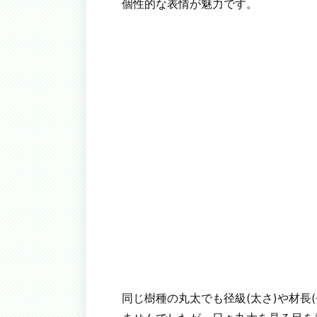
個性的な表情が魅力です。
同じ樹種の丸太でも径級(太さ)や材